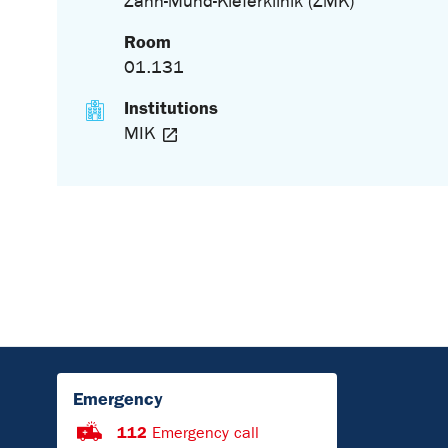
Zahn-Mund-Kieferklinik (ZMK)
Room
01.131
Institutions
MIK
Emergency
112
Emergency call