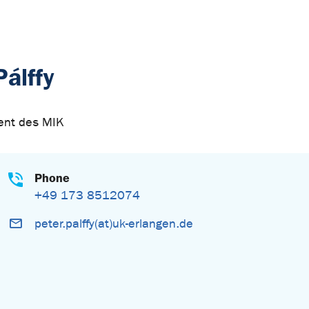
Pálffy
ent des MIK
Phone
+49 173 8512074
peter.palffy(at)uk-erlangen.de