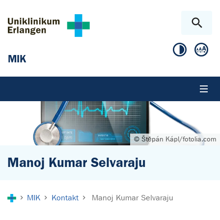
Zum Hauptinhalt springen
Skip to page footer
MIK
© Štěpán Kápl/fotolia.com
Manoj Kumar Selvaraju
Sie sind hier:
MIK
Kontakt
Manoj Kumar Selvaraju